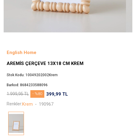
Beppi
JJXX
Puma
Tuğba
Converse
Benetton
English Home
Jack & Jones
AREMIS ÇERÇEVE 13X18 CM KREM
Gap
Koton
Stok Kodu:
10049202002Krem
Wrangler
Barkod:
8684233588096
Lee
1.999,95
TL
- %80
399,99
TL
Only
Renkler:
Krem
-
190967
Nike
Levi`s
Erke