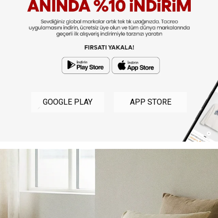
GOOGLE PLAY
APP STORE