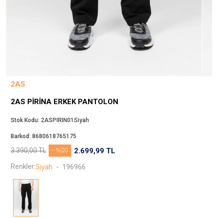
Beppi
JJXX
Puma
Tuğba
Converse
Benetton
2AS
Jack & Jones
2AS PIRINA ERKEK PANTOLON
Gap
Koton
Stok Kodu:
2ASPIRIN01Siyah
Wrangler
Barkod:
8680618765175
Lee
3.390,00
TL
- %20
2.699,99
TL
Only
Renkler:
Siyah
-
196966
Nike
Levi`s
Erke