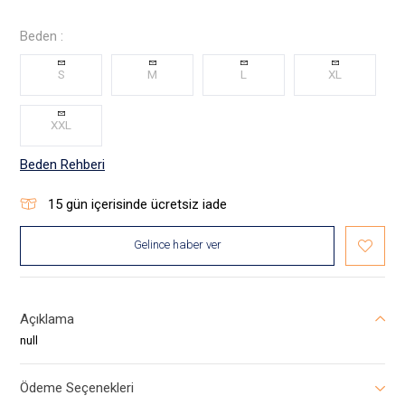
Beden :
S
M
L
XL
XXL
Beden Rehberi
15
gün içerisinde ücretsiz iade
Gelince haber ver
Açıklama
null
Ödeme Seçenekleri