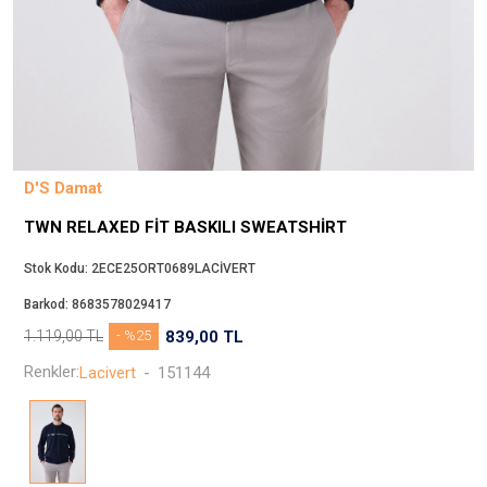
Beppi
JJXX
Puma
Tuğba
Converse
Benetton
D'S Damat
Jack & Jones
TWN RELAXED FIT BASKILI SWEATSHIRT
Gap
Koton
Stok Kodu:
2ECE25ORT0689LACİVERT
Wrangler
Barkod:
8683578029417
Lee
1.119,00
TL
- %25
839,00
TL
Only
Renkler:
Lacivert
-
151144
Nike
Levi`s
Erke