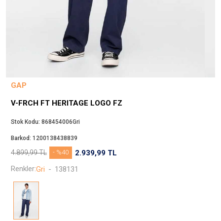
Beppi
JJXX
Puma
Tuğba
Converse
Benetton
GAP
Jack & Jones
V-FRCH FT HERITAGE LOGO FZ
Gap
Koton
Stok Kodu:
868454006Gri
Wrangler
Barkod:
1200138438839
Lee
4.899,99
TL
- %40
2.939,99
TL
Only
Renkler:
Gri
-
138131
Nike
Levi`s
Erke