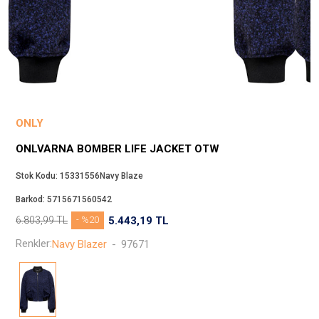
Beppi
JJXX
Puma
Tuğba
Converse
Benetton
ONLY
Jack & Jones
ONLVARNA BOMBER LIFE JACKET OTW
Gap
Koton
Stok Kodu:
15331556Navy Blaze
Wrangler
Barkod:
5715671560542
Lee
6.803,99
TL
- %20
5.443,19
TL
Only
Renkler:
Navy Blazer
-
97671
Nike
Levi`s
Erke