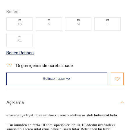
Beden :
XS
S
M
L
XL
Beden Rehberi
15
gün içerisinde ücretsiz iade
Gelince haber ver
Açıklama
- Kampanya fiyatından satılmak üzere 5 adetten az stok bulunmaktadır.
- Bu üründen en fazla 10 adet sipariş verilebilir. 10 adedin üzerindeki
siparişleri Tacreo iptal etme hakkını saklı tutar. Belirlenen bu limit