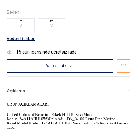
Beden :
S
M
Beden Rehberi
15
gün içerisinde ücretsiz iade
Gelince haber ver
Açıklama
ÜRÜN AÇIKLAMALARI
United Colors of Benetton Erkek Haki Kazak (Model
Kodu:124A11AHU1056)Ürün Adı : Erk_%100 Extra Fine Merino
KazakModel Kodu : 124A11AHU1056Renk Kodu : 94aRenk Açıklaması :
Taba