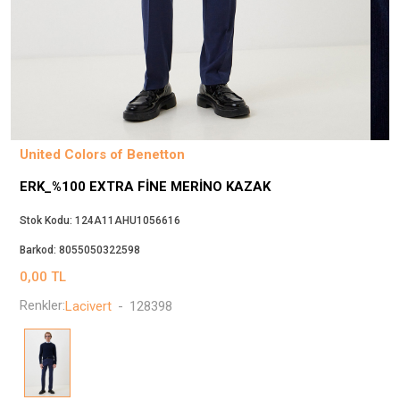
Beppi
JJXX
Puma
Tuğba
Converse
Benetton
United Colors of Benetton
Jack & Jones
ERK_%100 EXTRA FINE MERINO KAZAK
Gap
Koton
Stok Kodu:
124A11AHU1056616
Wrangler
Barkod:
8055050322598
Lee
0,00
TL
Only
Renkler:
Lacivert
-
128398
Nike
Levi`s
Erke