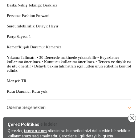
Baskı/Nakış Tekniği: Baskısız
Persona: Fashion Forward
Sürdürülebilirlik Detayı: Hayır
Parça Sayısı: 1
Kemer/Kuşak Durumu: Kemersiz
Yıkama Talimatı: • 30 Derecede makinede yıkanabilir • Beyazlatıcı
kullanımı önerilmez • Kurutucu kullanımı önerilmez • Tersten ve düşük ısı
ile ütü önerilir • Detaylı bakım talimatları için lütfen ürün etiketini kontrol
ediniz.
Menşei: TR
Kutu Durumu: Kutu yok
Ödeme Seçenekleri
Kargo, Değişim ve iadeler
Çerez Politikası
Çerezler,
tacreo.com
sitesini ve hizmetlerimizi daha etkin bir şekilde
kullanmamızı sağlamaktadır. Çerezlerle ilgili detaylı bilgi için