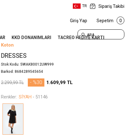
Sipariş Takibi
TR
Giriş Yap
Sepetim
0
ARA
AR
KKD DONANIMLARI
TACREO HEDİYE KARTI
Koton
DRESSES
Stok Kodu:
5WAK80012UW999
Barkod:
8684289545654
- %30
1.609,99
TL
2.299,99
TL
Renkler:
SİYAH
-
51146