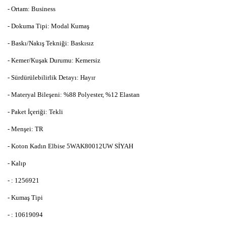
- Ortam: Business
- Dokuma Tipi: Modal Kumaş
- Baskı/Nakış Tekniği: Baskısız
- Kemer/Kuşak Durumu: Kemersiz
- Sürdürülebilirlik Detayı: Hayır
- Materyal Bileşeni: %88 Polyester, %12 Elastan
- Paket İçeriği: Tekli
- Menşei: TR
- Koton Kadın Elbise 5WAK80012UW SİYAH
- Kalıp
- : 1256921
- Kumaş Tipi
- : 10619094