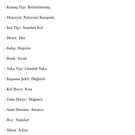
- Kumaş Tipi: Belirtilmemiş
- Materyal: Polyester Karışımlı
- Kol Tipi: Standart Kol
- Desen: Düz
- Kalıp: Regular
- Renk: Siyah
- Yaka Tipi: Gömlek Yaka
- Kapama Şekli: Düğmeli
- Kol Boyu: Kısa
- Ürün Detayı: Düğmeli
- Astar Durumu: Astarsız
- Boy: Standart
- Siluet: A-line