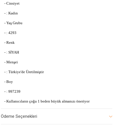
- Cinsiyet
- : Kadın
- Yaş Grubu
- : 4293
- Renk
- : SİYAH
- Menşei
- : Türkiye'de Üretilmiştir
- Boy
- : 997239
- Kullanıcıların çoğu 1 beden büyük almanızı öneriyor
Ödeme Seçenekleri