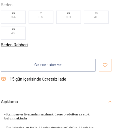
Beden :
34
36
38
40
42
Beden Rehberi
Gelince haber ver
15
gün içerisinde ücretsiz iade
Açıklama
- Kampanya fiyatından satılmak üzere 5 adetten az stok
bulunmaktadır
- Bu üründen en fazla 11 adet sipariş verilebilir. 11 adedin