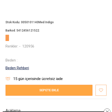
Beppi
JJXX
Puma
Stok Kodu:
0050101140Med Indigo
Tuğba
Converse
Barkod:
5412456121522
Benetton
Jack & Jones
Renkler:
-
120956
Gap
Beden :
Koton
Beden Rehberi
Wrangler
Lee
15
gün içerisinde ücretsiz iade
Only
SEPETE EKLE
Nike
Levi`s
Erke
Açıklama