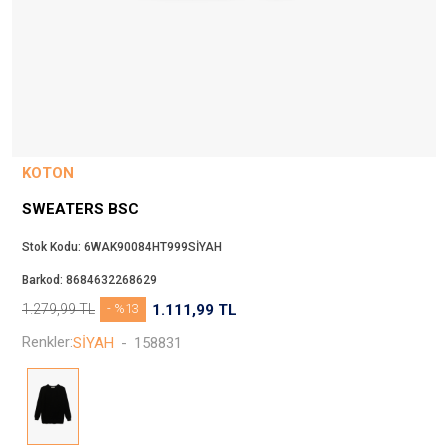
Beppi
JJXX
Puma
Tuğba
Converse
Benetton
KOTON
Jack & Jones
SWEATERS BSC
Gap
Koton
Stok Kodu:
6WAK90084HT999SİYAH
Wrangler
Barkod:
8684632268629
Lee
1.279,99
TL
- %13
1.111,99
TL
Only
Renkler:
SİYAH
-
158831
Nike
Levi`s
Erke