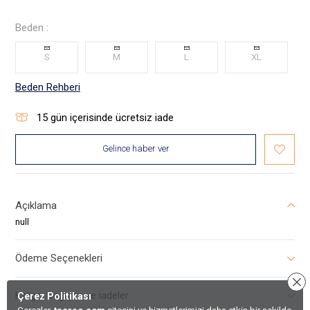
Beden :
S
M
L
XL
Beden Rehberi
15
gün içerisinde ücretsiz iade
Gelince haber ver
Açıklama
null
Ödeme Seçenekleri
Kargo, Değişim ve iadeler
Çerez Politikası